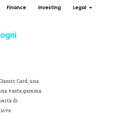
Finance
Investing
Legal
 ogni
Classic Card, una
 a una vasta gamma
bertà di
usive.