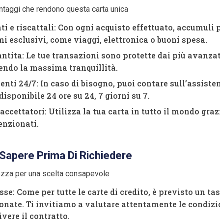
ntaggi che rendono questa carta unica
 e riscattali: Con ogni acquisto effettuato, accumuli 
mi esclusivi, come viaggi, elettronica o buoni spesa.
ntita: Le tue transazioni sono protette dai più avanzat
endo la massima tranquillità.
nti 24/7: In caso di bisogno, puoi contare sull’assisten
isponibile 24 ore su 24, 7 giorni su 7.
ccettatori: Utilizza la tua carta in tutto il mondo graz
enzionati.
Sapere Prima Di Richiedere
ezza per una scelta consapevole
se: Come per tutte le carte di credito, è previsto un ta
ionate. Ti invitiamo a valutare attentamente le condi
vere il contratto.