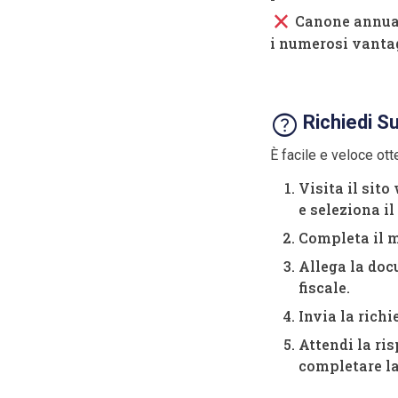
close
Canone annuale
i numerosi vanta
help
Richiedi Su
È facile e veloce otte
Visita il sito
e seleziona il
Completa il mo
Allega la doc
fiscale.
Invia la richi
Attendi la ri
completare la