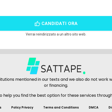
thumb_up
CANDIDATI ORA
Verrai reindirizzato a un altro sito web.
tutions mentioned in our texts and we also do not work wit
or financing.
to help you find the best option for these services throug
s
Policy Privacy
Terms and Conditions
DMCA
Di