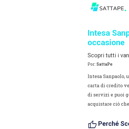
Intesa Sanp
occasione
Scopri tutti i van
Por:
SattaPe
Intesa Sanpaolo, un
carta di credito v
di servizi e puoi g
acquistare ciò che
thumb_up
Perché Sce